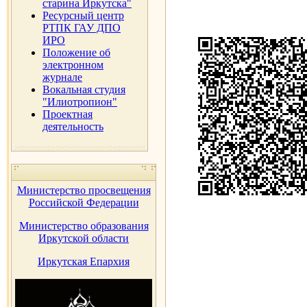
старина Иркутска"
Ресурсный центр
РТПК ГАУ ДПО
ИРО
Положение об
электронном
журнале
Вокальная студия
"Илиотропион"
Проектная
деятельность
Министерство просвещения
Российской Федерации
Министерство образования
Иркутской области
Иркутская Епархия