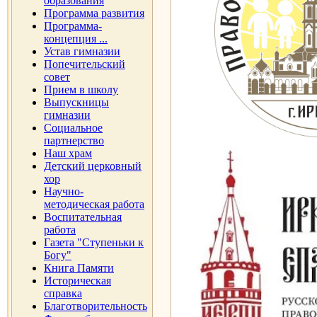
образования
Программа развития
Программа-
концепция ...
Устав гимназии
Попечительский
совет
Прием в школу
Выпускницы
гимназии
Социальное
партнерство
Наш храм
Детский церковный
хор
Научно-
методическая работа
Воспитательная
работа
Газета "Ступеньки к
Богу"
Книга Памяти
Историческая
справка
Благотворительность