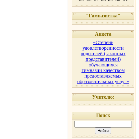
"Гимназистка"
Анкета
«Степень
удовлетворенности
родителей (законных
представителей)
обучающихся
гимназии качеством
предоставляемых
образовательных услуг»
Учителю:
Поиск