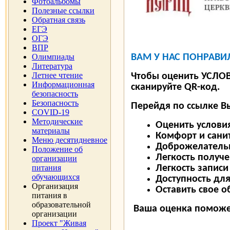
Фотоальбомы
Полезные ссылки
Обратная связь
ЕГЭ
ОГЭ
ВПР
Олимпиады
ВАМ У НАС ПОНРАВИ
Литература
Летнее чтение
Чтобы оценить УСЛОВ
Информационная
сканируйте QR-код.
безопасность
Безопасность
Перейдя по ссылке В
COVID-19
Методические
Оценить условия
материалы
Комфорт и сани
Меню десятидневное
Доброжелательн
Положение об
Легкость получ
организации
питания
Легкость записи
обучающихся
Доступность дл
Организация
Оставить свое 
питания в
образовательной
Ваша оценка поможет 
организации
Проект "Живая