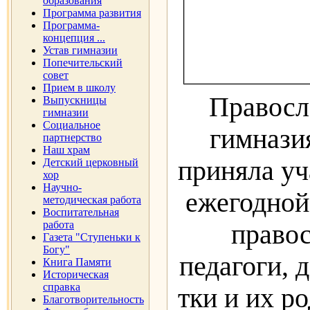
образования
Программа развития
Программа-
концепция ...
Устав гимназии
Попечительский
совет
Прием в школу
Правосл
Выпускницы
гимназии
Социальное
гимнази
партнерство
Наш храм
приняла уч
Детский церковный
хор
Научно-
ежегодной
методическая работа
Воспитательная
работа
правос
Газета "Ступеньки к
Богу"
педагоги, 
Книга Памяти
Историческая
справка
тки и их р
Благотворительность