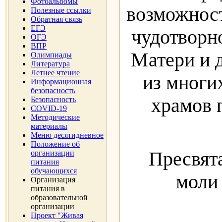
Фотоальбомы
возможност
Полезные ссылки
Обратная связь
ЕГЭ
чудотворн
ОГЭ
ВПР
Матери и 
Олимпиады
Литература
Летнее чтение
из многи
Информационная
безопасность
храмов 
Безопасность
COVID-19
Методические
материалы
Меню десятидневное
Положение об
Пресвят
организации
питания
обучающихся
моли 
Организация
питания в
образовательной
организации
Проект "Живая