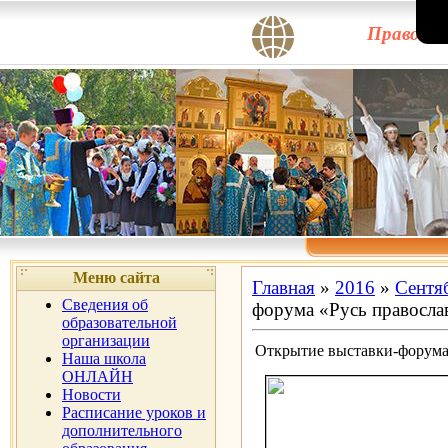
Правосла
Меню сайта
Главная
»
2016
»
Сентя
Сведения об
форума «Русь правосла
образовательной
организации
Открытие выставки-форума 
Наша школа
ОНЛАЙН
Новости
Расписание уроков и
дополнительного