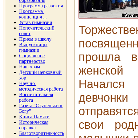
образования
Программа развития
Программа-
концепция ...
Устав гимназии
Торжеств
Попечительский
совет
Прием в школу
посвященн
Выпускницы
гимназии
прошла в
Социальное
партнерство
женско
Наш храм
Детский церковный
хор
Начался 
Научно-
методическая работа
девчо
Воспитательная
работа
Газета "Ступеньки к
отправят
Богу"
Книга Памяти
свои род
Историческая
справка
Благотворительность