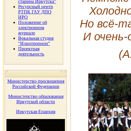
старина Иркутска"
Ресурсный центр
Холодно
РТПК ГАУ ДПО
ИРО
Но всё-т
Положение об
электронном
И очень-
журнале
Вокальная студия
"Илиотропион"
Проектная
(А
деятельность
Министерство просвещения
Российской Федерации
Министерство образования
Иркутской области
Иркутская Епархия