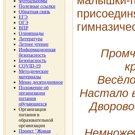
малышки-
Фотоальбомы
Полезные ссылки
присоедин
Обратная связь
ЕГЭ
ОГЭ
гимназиче
ВПР
Олимпиады
Литература
Летнее чтение
Промч
Информационная
безопасность
Безопасность
к
COVID-19
Методические
Весёло
материалы
Меню десятидневное
Положение об
Настало в
организации
питания
Дворово
обучающихся
Организация
питания в
образовательной
организации
Немножеч
Проект "Живая