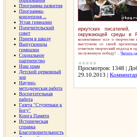
образования
Программа развития
Программа-
концепция ...
Устав гимназии
Попечительский
иркутских писателей
совет
окружающей среды в Р
Прием в школу
коллективное эссе о творчестве
Выпускницы
выступили со своей презентац
отметило творческий подход и о
гимназии
заслуженную победу!
...
Читать д
Социальное
партнерство
Наш храм
Просмотров:
1348
|
Доб
Детский церковный
29.10.2013
|
Комментар
хор
Научно-
методическая работа
Воспитательная
работа
Газета "Ступеньки к
Богу"
Книга Памяти
Историческая
справка
Благотворительность