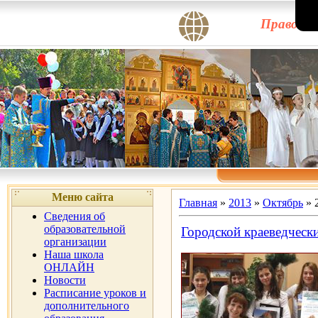
Правосла
Меню сайта
Главная
»
2013
»
Октябрь
»
Сведения об
образовательной
Городской краеведческ
организации
Наша школа
ОНЛАЙН
Новости
Расписание уроков и
дополнительного