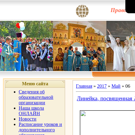
Правосла
Меню сайта
Главная
»
2017
»
Май
»
06
Сведения об
образовательной
Линейка, посвященная
организации
Наша школа
ОНЛАЙН
Новости
Расписание уроков и
дополнительного