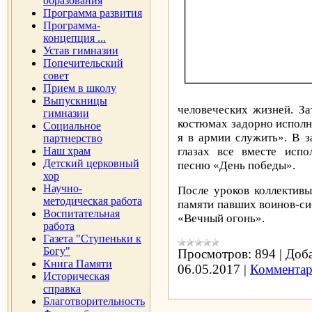
образования
Программа развития
Программа-
концепция ...
Устав гимназии
Попечительский
совет
Прием в школу
Выпускницы
человеческих жизней. За
гимназии
костюмах задорно испол
Социальное
я в армии служить». В з
партнерство
Наш храм
глазах все вместе испо
Детский церковный
песню «День победы».
хор
Научно-
После уроков коллективы
методическая работа
памяти павших воинов-си
Воспитательная
«Вечный огонь».
работа
Газета "Ступеньки к
Богу"
Просмотров:
894
|
Доба
Книга Памяти
06.05.2017
|
Комментар
Историческая
справка
Благотворительность