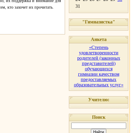
но, их поддержка и внимание для
31
м, кто захочет их прочитать.
"Гимназистка"
Анкета
«Степень
удовлетворенности
родителей (законных
представителей)
обучающихся
гимназии качеством
предоставляемых
образовательных услуг»
Учителю:
Поиск