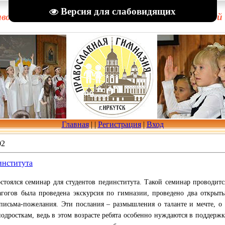
Версия для слабовидящих
вославная гимназия в честь Рождества Пресвятой
Главная
|
|
Регистрация
|
Вход
02
института
остоялся семинар для студентов пединститута. Такой семинар проводитс
гогов была проведена экскурсия по гимназии, проведено два открыты
письма-пожелания. Эти послания – размышления о таланте и мечте, о
одросткам, ведь в этом возрасте ребята особенно нуждаются в поддерж