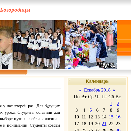
 Богородицы
Календарь
«
Декабрь 2018
»
Пн
Вт
Ср
Чт
Пт
Сб
Вс
1
2
я у нас второй раз. Для будущих
3
4
5
6
7
8
9
х урока. Студенты оставили для
10
11
12
13
14
15
16
 выборе пути и любви к жизни -
17
18
19
20
21
22
23
ке и понимании. Студенты совсем
24
25
26
27
28
29
30