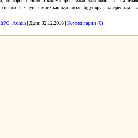
и, они хорошо помнят, с какими проблемами сталкивались совсем недав
 ценны. Накануне зимних каникул письма будут вручены адресатам – все
IrPG_Admin
|
Дата:
02.12.2018
|
Комментарии (0)