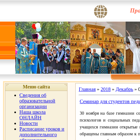
Пра
Меню сайта
Главная
»
2018
»
Декабрь
»
Сведения об
образовательной
Семинар для студентов пед
организации
Наша школа
30 ноября на базе гимназии с
ОНЛАЙН
психологов и социальных педа
Новости
учащихся гимназии открытые 
Расписание уроков и
обращены главным образом к п
дополнительного