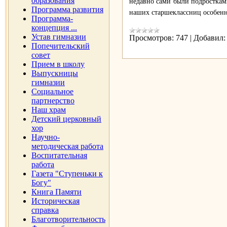
образования
недавно сами были подросткам
Программа развития
наших старшеклассниц особенно
Программа-
концепция ...
Устав гимназии
Просмотров:
747
|
Добавил:
Попечительский
совет
Прием в школу
Выпускницы
гимназии
Социальное
партнерство
Наш храм
Детский церковный
хор
Научно-
методическая работа
Воспитательная
работа
Газета "Ступеньки к
Богу"
Книга Памяти
Историческая
справка
Благотворительность