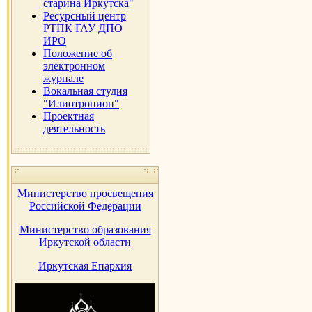
старина Иркутска"
Ресурсный центр
РТПК ГАУ ДПО
ИРО
Положение об
электронном
журнале
Вокальная студия
"Илиотропион"
Проектная
деятельность
Министерство просвещения
Российской Федерации
Министерство образования
Иркутской области
Иркутская Епархия