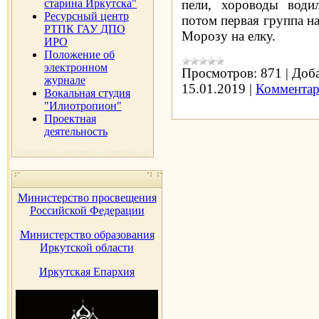
старина Иркутска"
пели, хороводы водил
Ресурсный центр
потом первая группа на
РТПК ГАУ ДПО
Морозу на елку.
ИРО
Положение об
электронном
Просмотров:
871
|
Доба
журнале
15.01.2019
|
Комментар
Вокальная студия
"Илиотропион"
Проектная
деятельность
Министерство просвещения
Российской Федерации
Министерство образования
Иркутской области
Иркутская Епархия