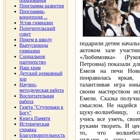
образования
Программа развития
Программа-
концепция ...
Устав гимназии
Попечительский
совет
Прием в школу
подарили детям началь
Выпускницы
актовом зале участни
гимназии
Социальное
«Любимовка» (Руко
партнерство
Петровна) показали дл
Наш храм
Емеля на печи Новы
Детский церковный
понравилась яркая, 
хор
талантливая игра юны
Научно-
методическая работа
своим мастерством ис
Воспитательная
Емели. Сказка получил
работа
смыслом.
Не надейся 
Газета "Ступеньки к
щуку-волшебницу, с
Богу"
Книга Памяти
учись все уметь, свои
Историческая
руками творить. И цен
справка
то, что волшебст
Благотворительность
сильнее и горы ден