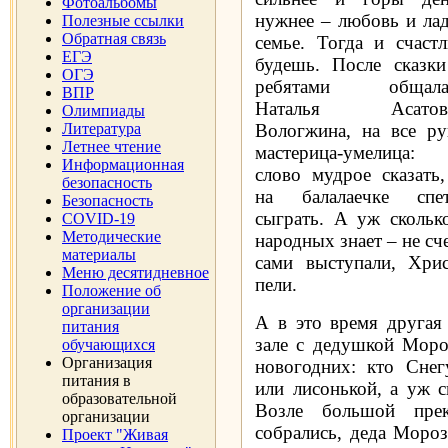
Фотоальбомы
нужнее – любовь и лад
Полезные ссылки
Обратная связь
семье. Тогда и счастл
ЕГЭ
будешь. После сказки
ОГЭ
ребятами общала
ВПР
Наталья Асатов
Олимпиады
Литература
Вологжина, на все ру
Летнее чтение
мастерица-умелица:
Информационная
слово мудрое сказать,
безопасность
на балалаечке спет
Безопасность
сыграть. А уж скольк
COVID-19
Методические
народных знает – не сч
материалы
сами выступали, Хрис
Меню десятидневное
пели.
Положение об
организации
А в это время другая
питания
зале с дедушкой Моро
обучающихся
Организация
новогодних: кто Снег
питания в
или лисонькой, а уж с
образовательной
Возле большой пре
организации
собрались, деда Мороз
Проект "Живая