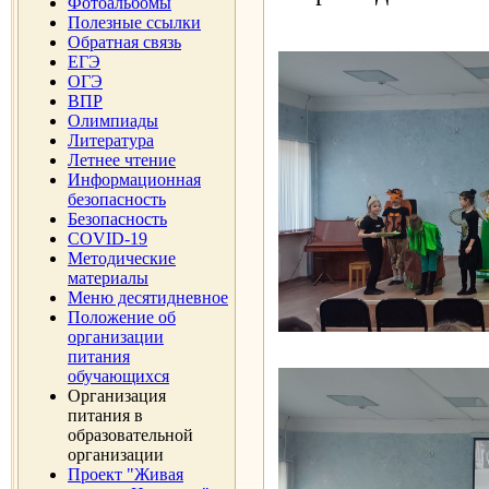
Фотоальбомы
Полезные ссылки
Обратная связь
ЕГЭ
ОГЭ
ВПР
Олимпиады
Литература
Летнее чтение
Информационная
безопасность
Безопасность
COVID-19
Методические
материалы
Меню десятидневное
Положение об
организации
питания
обучающихся
Организация
питания в
образовательной
организации
Проект "Живая