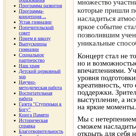
образования
множество участни
Программа развития
которые пришли п
Программа-
концепция ...
насладиться атмос
Устав гимназии
яркое событие ста
Попечительский
совет
позволившим учен
Прием в школу
уникальные спосо
Выпускницы
гимназии
Концерт стал не т
Социальное
партнерство
но и возможность
Наш храм
впечатлениями. Уч
Детский церковный
уровня подготовки
хор
Научно-
креативность, что
методическая работа
поддержки. Зрител
Воспитательная
выступление, а ис
работа
Газета "Ступеньки к
на яркие моменты.
Богу"
Книга Памяти
Мы с нетерпением 
Историческая
сможем насладить
справка
Благотворительность
открыть для себя 