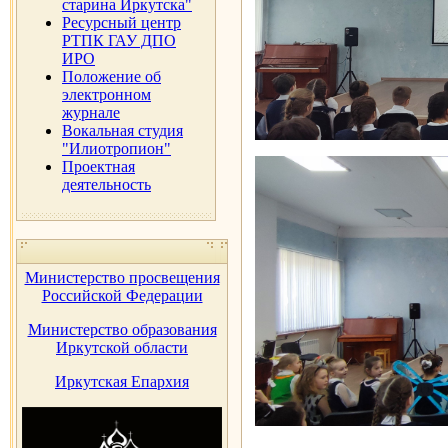
старина Иркутска"
Ресурсный центр
РТПК ГАУ ДПО
ИРО
Положение об
электронном
журнале
Вокальная студия
"Илиотропион"
Проектная
деятельность
Министерство просвещения
Российской Федерации
Министерство образования
Иркутской области
Иркутская Епархия