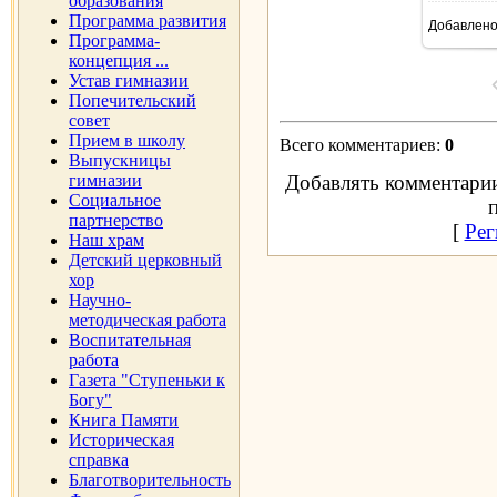
образования
Программа развития
Добавлен
Программа-
концепция ...
Устав гимназии
Попечительский
совет
Прием в школу
Всего комментариев
:
0
Выпускницы
гимназии
Добавлять комментарии
Социальное
партнерство
[
Рег
Наш храм
Детский церковный
хор
Научно-
методическая работа
Воспитательная
работа
Газета "Ступеньки к
Богу"
Книга Памяти
Историческая
справка
Благотворительность