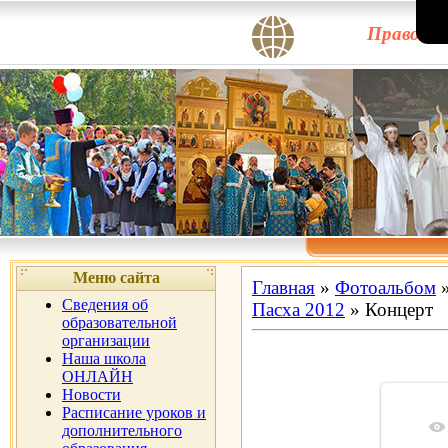
Правосла
Меню сайта
Главная
»
Фотоальбом
Сведения об
Пасха 2012
» Концерт
образовательной
организации
Наша школа
ОНЛАЙН
Новости
Расписание уроков и
дополнительного
В ре