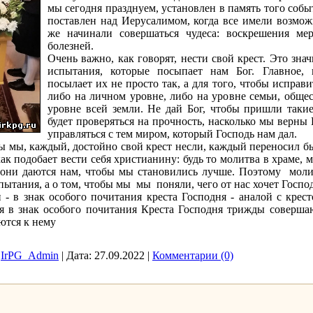
мы сегодня празднуем, установлен в память того собы
поставлен над Иерусалимом, когда все имели возможн
же начинали совершаться чудеса: воскрешения ме
болезней.
Очень важно, как говорят, нести свой крест. Это знач
испытания, которые посыпает нам Бог. Главное, 
посылает их не просто так, а для того, чтобы исправ
либо на личном уровне, либо на уровне семьи, общес
уровне всей земли. Не дай Бог, чтобы пришли такие
будет проверяться на прочность, насколько мы верны
управляться с тем миром, который Господь нам дал.
ы мы, каждый, достойно свой крест несли, каждый переносил 
как подобает вести себя христианину: будь то молитва в храме, м
 они даются нам, чтобы мы становились лучше. Поэтому моли
спытания, а о том, чтобы мы мы поняли, чего от нас хочет Господ
- в знак особого почитания креста Господня - аналой с крест
я в знак особого почитания Креста Господня трижды соверша
ются к нему
IrPG_Admin
|
Дата:
27.09.2022
|
Комментарии (0)