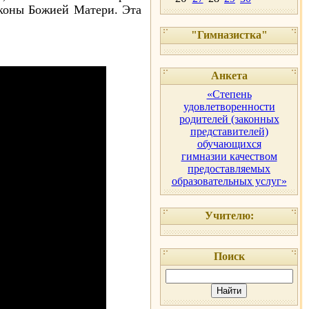
коны Божией Матери. Эта
"Гимназистка"
Анкета
«Степень
удовлетворенности
родителей (законных
представителей)
обучающихся
гимназии качеством
предоставляемых
образовательных услуг»
Учителю:
Поиск