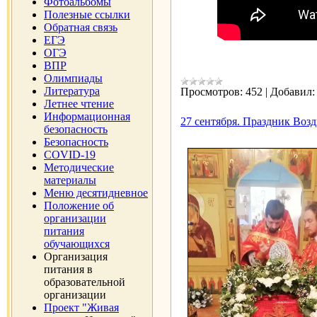
Фотоальбомы
Полезные ссылки
Обратная связь
ЕГЭ
ОГЭ
ВПР
Олимпиады
Литература
Просмотров:
452
|
Добавил:
Летнее чтение
Информационная
27 сентября. Праздник Воз
безопасность
Безопасность
COVID-19
Методические
материалы
Меню десятидневное
Положение об
организации
питания
обучающихся
Организация
питания в
образовательной
организации
Проект "Живая