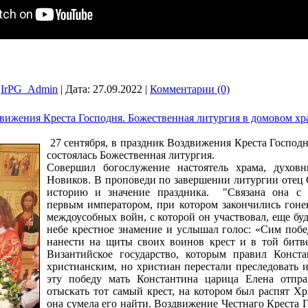
IrPG_Admin
|
Дата:
27.09.2022
|
Комментарии (0)
движения Креста Господня. Божественная литургия в домовом х
27 сентября, в праздник Воздвижения Креста Господ
состоялась Божественная литургия.
Совершил богослужение настоятель храма, духов
Новиков. В проповеди по завершении литургии отец
историю и значение праздника. "Связана она с 
первым императором, при котором закончились гоне
междоусобных войн, с которой он участвовал, еще бу
небе крестное знамение и услышал голос: «Сим поб
нанести на щиты своих воинов крест и в той битве
Византийское государство, которым правил Конста
христианским, но христиан перестали преследовать и
эту победу мать Константина царица Елена отпра
отыскать тот самый крест, на котором был распят Хр
она сумела его найти. Воздвижение Честнаго Креста 