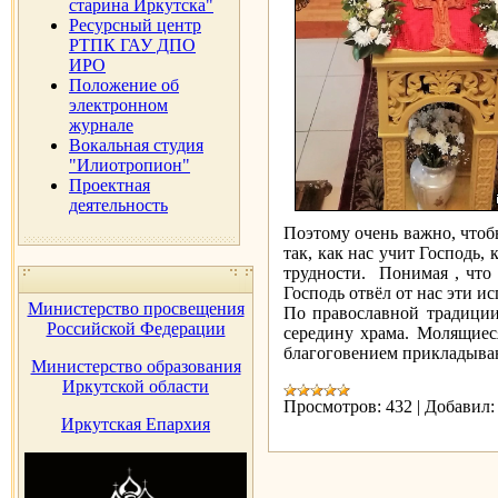
старина Иркутска"
Ресурсный центр
РТПК ГАУ ДПО
ИРО
Положение об
электронном
журнале
Вокальная студия
"Илиотропион"
Проектная
деятельность
Поэтому очень важно, чтоб
так, как нас учит Господь, 
трудности. Понимая , что
Господь отвёл от нас эти и
Министерство просвещения
По православной традиции 
Российской Федерации
середину храма. Молящиес
благоговением прикладыва
Министерство образования
Иркутской области
Просмотров:
432
|
Добавил:
Иркутская Епархия