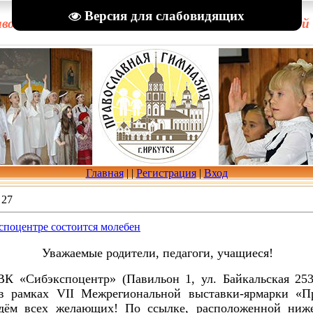
Версия для слабовидящих
вославная гимназия в честь Рождества Пресвятой
Главная
|
|
Регистрация
|
Вход
27
кспоцентре состоится молебен
Уважаемые родители, педагоги, учащиеся!
 ВК «Сибэкспоцентр» (Павильон 1, ул. Байкальская 25
в рамках VII Межрегиональной выставки-ярмарки «Пр
дём всех желающих! По ссылке, расположенной ниже