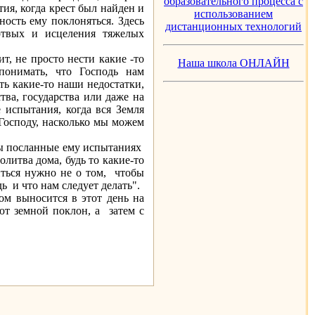
образовательного процесса с
тия, когда крест был найден и
использованием
ость ему поклоняться. Здесь
дистанционных технологий
ртвых и исцеления тяжелых
ит, не просто нести какие -то
Наша школа ОНЛАЙН
понимать, что Господь нам
ить какие-то наши недостатки,
тва, государства или даже на
 испытания, когда вся Земля
 Господу, насколько мы можем
бы посланные ему испытаниях
олитва дома, будь то какие-то
ться нужно не о том, чтобы
ь и что нам следует делать".
ом выносится в этот день на
ют земной поклон, а затем с