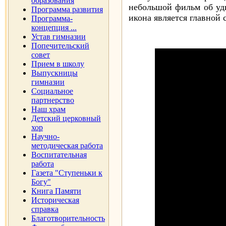
образования
небольшой фильм об уд
Программа развития
икона является главной
Программа-
концепция ...
Устав гимназии
Попечительский
совет
Прием в школу
Выпускницы
гимназии
Социальное
партнерство
Наш храм
Детский церковный
хор
Научно-
методическая работа
Воспитательная
работа
Газета "Ступеньки к
Богу"
Книга Памяти
Историческая
справка
Благотворительность