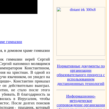
раме гимназии
ня, в домовом храме гимназии
ник гимназии иерей Сергий
 Сергий напомнил молящимся
Нормативные документы по
императором Константином,
организации
ния на христиан. В одной из
образовательного процесса с
дучи язычником, он увидел на
использованием
едиши». Константин приказал
дистанционных технологий
 он действительно выиграл.
нтин, не стало после этого
 убивать. В благодарность за
Информационно-
вилась в Иерусалим, чтобы
методическое
истос. После долгих поисков
сопровождение организации
Господня - праздник, который