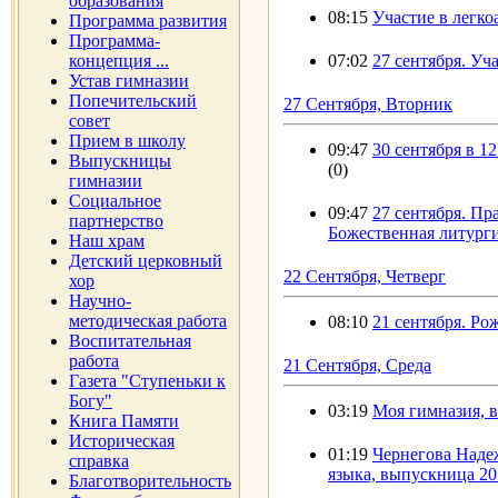
образования
08:15
Участие в легко
Программа развития
Программа-
концепция ...
07:02
27 сентября. Уч
Устав гимназии
Попечительский
27 Сентября, Вторник
совет
Прием в школу
09:47
30 сентября в 1
Выпускницы
(0)
гимназии
Социальное
09:47
27 сентября. Пр
партнерство
Божественная литург
Наш храм
Детский церковный
22 Сентября, Четверг
хор
Научно-
методическая работа
08:10
21 сентября. Р
Воспитательная
работа
21 Сентября, Среда
Газета "Ступеньки к
Богу"
03:19
Моя гимназия, в
Книга Памяти
Историческая
01:19
Чернегова Наде
справка
языка, выпускница 201
Благотворительность