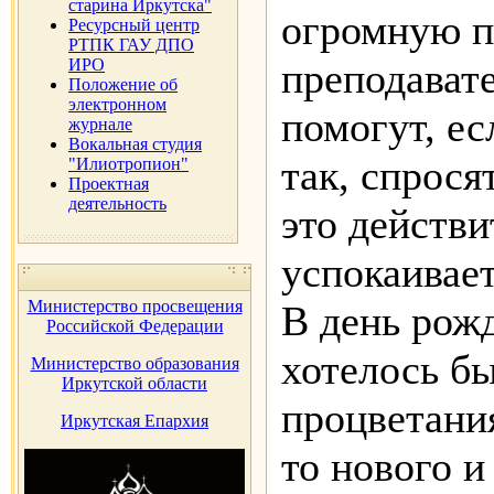
старина Иркутска"
огромную п
Ресурсный центр
РТПК ГАУ ДПО
ИРО
преподават
Положение об
электронном
помогут, ес
журнале
Вокальная студия
так, спрося
"Илиотропион"
Проектная
деятельность
это действ
успокаивает
Министерство просвещения
В день рож
Российской Федерации
хотелось б
Министерство образования
Иркутской области
процветания
Иркутская Епархия
то нового и