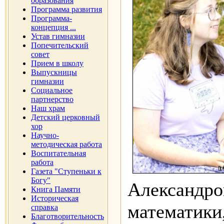
образования
Программа развития
Программа-
концепция ...
Устав гимназии
Попечительский
совет
Прием в школу
Выпускницы
гимназии
Социальное
партнерство
Наш храм
Детский церковный
хор
Научно-
методическая работа
Воспитательная
работа
Газета "Ступеньки к
Богу"
Александро
Книга Памяти
Историческая
математики
справка
Благотворительность