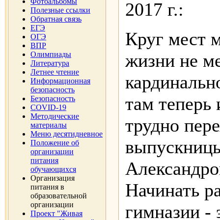
Фотоальбомы
2017 г.:
Полезные ссылки
Обратная связь
ЕГЭ
Круг мест 
ОГЭ
ВПР
Олимпиады
жизни не м
Литература
Летнее чтение
кардинально
Информационная
безопасность
там теперь 
Безопасность
COVID-19
Методические
трудно пере
материалы
Меню десятидневное
выпускницы
Положение об
организации
питания
Александро
обучающихся
Организация
Начинать ра
питания в
образовательной
организации
гимназии - 
Проект "Живая